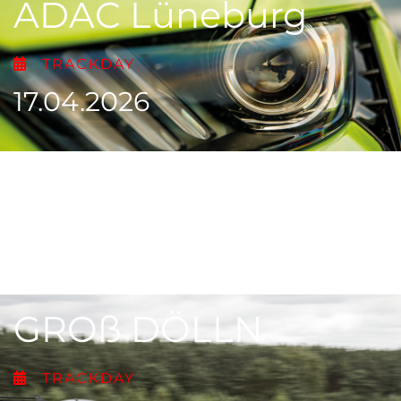
ADAC Lüneburg
TRACKDAY
17.04.2026
GROß DÖLLN
TRACKDAY