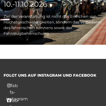
10.-11.10.2026
Ziel der Veranstaltung ist nicht das Erreichen von
Höchstgeschwindigkeiten, sondern das Verbessern
des fahrerischen Könnens sowie der
Fahrzeugbeherrschung.
FOLGT UNS AUF INSTAGRAM UND FACEBOOK
fab
fa-
instagram
fab