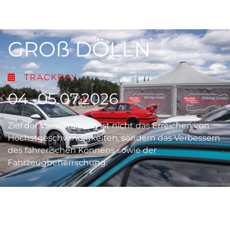
GROß DÖLLN
TRACKDAY
04.-05.07.2026
Ziel der Veranstaltung ist nicht das Erreichen von
Höchstgeschwindigkeiten, sondern das Verbessern
des fahrerischen Könnens sowie der
Fahrzeugbeherrschung.