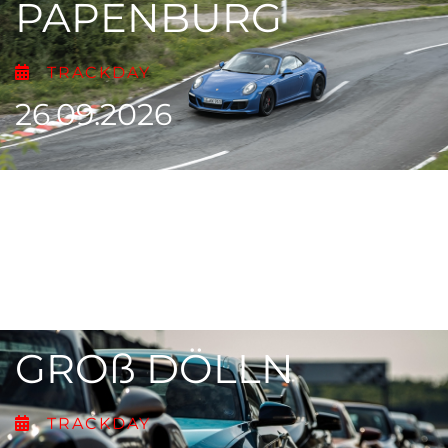
PAPENBURG
TRACKDAY
26.09.2026
GROß DÖLLN
TRACKDAY